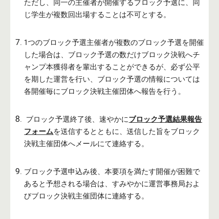
ただし、同一の主催者が開催するブロック予選に、同
じ学生が複数回出場することは不可とする。
1つのブロック予選主催者が複数のブロック予選を開催
した場合は、ブロック予選の数だけブロック決戦へチ
ャンプ本獲得者を輩出することができるが、必ず公平
を期した運営を行い、ブロック予選の情報については
各開催毎にブロック決戦主催団体へ報告を行う。
ブロック予選終了後、
速やか
に
ブロック予選結果報告
フォーム
を送信
するとともに
、送信した旨をブロック
決戦主催団体へメールにて連絡する。
ブロック予選申込み後、本要項を満たす開催が困難で
あると予想される場合は、
すみ
やかに
運営
事務局およ
びブロック決戦主催団体に連絡する。