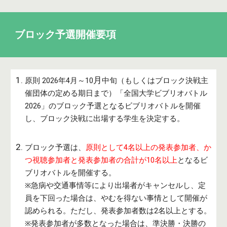
ブロック予選開催要項
月
原則 20
26
年
4
月～
10
中旬
（もしくはブロック決戦主
催団体の定める期日まで）「全国大学ビブリオバトル
20
26
」のブロック予選となるビブリオバトルを開催
し、ブロック決戦に出場する学生を決定する。
ブロック予選
は、
原則として4名以上の発表参加者、か
つ視聴参加者と発表参加者の合計が10名以上
となるビ
ブリオバトルを開催する。
※急病や交通事情等により出場者がキャンセルし、定
員を下回った場合は、やむを得ない事情として開催が
認められる。ただし、発表参加者数は2名以上とする。
※発表参加者が多数となった場合は、準決勝・決勝の