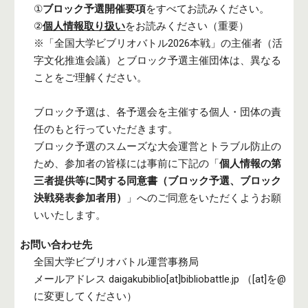
①
ブロック予選開催要項
をすべてお読みください。
②
個人情報取り扱い
をお読みください（重要）
※「全国大学ビブリオバトル20
26
本戦」の主催者（活
字文化推進会議）と
ブロック
予選主催団体は、異なる
ことをご理解ください。
ブロック予選は、各予選会を主催する個人・団体の責
任のもと行っていただきます。
ブロック予選のスムーズな大会運営とトラブル防止の
ため、参加者の皆様には事前に下記の「
個人情報の第
三者提供等に関する同意書（ブロック予選、ブロック
決戦発表参加者用）
」へのご同意をいただくようお願
いいたします。
お
問い合わせ先
全国大学ビブリオバトル
運営
事務局
メールアドレス daigakubiblio[at]bibliobattle.jp （[at]を@
に変更してください）