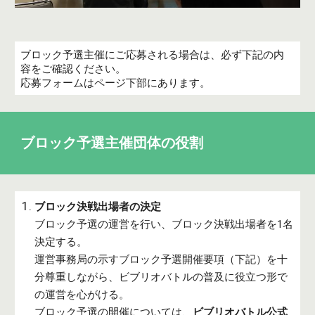
ブロック
予選主催にご応募される場合は、必ず
下記
の内
容をご確認ください。
応募フォームはページ下部にあります。
ブロック予選主催団体の役割
ブロック
決戦出場者の決定
ブロック
予選
の運営を行い、ブロック
決戦出場者を1名
決定する。
運営
事務局の示す
ブロック
予選開催要項（下記）を十
分尊重しながら、ビブリオバトルの普及に役立つ形で
の運営を心がける。
ブロック
予選の開催については、
ビブリオバトル公式