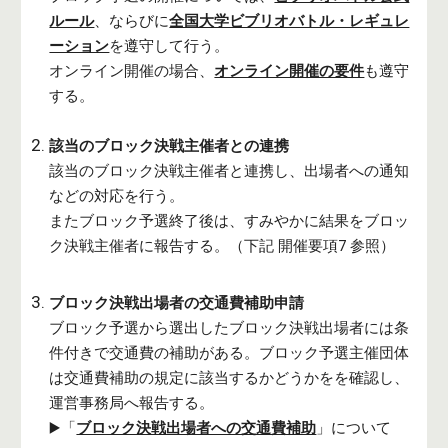
ルール
、
ならびに
全国大学ビブリオバトル・レギュレ
ーション
を遵守して行う。
オンライン開催の場合、
オンライン開催の要件
も遵守
する。
該当の
ブロック
決戦主催者との連携
該当
のブロック
決戦主催者と連携し、出場者への通知
などの対応を行う。
また
ブロック
予選終了後は、
すみやかに
結果を
ブロッ
ク
決戦主催者に
報告する
。（下記 開催要項
7
参照）
ブロック
決戦出場者の交通費補助申請
ブロック
予選から選出した
ブロック
決戦出場者には条
件付きで交通費の補助がある。
ブロック
予選主催団体
は交通費補助の規定に該当するかどうかをを確認し、
運営事
務局へ報告する。
▶️
「
ブロック決戦出場者への交通費補助
」について