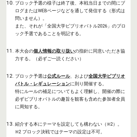
ブロック予選の様子は終了後、本戦当日までの間にブ
ログまたはWEBページなどを通して発信する（形式は
問いません）。
また、それが「全国大学ビブリオバトル2026」のブロ
ック予選であることを明記する。
本大会の
個人情報の取り扱い
の指針に同意
いただき
協
力する。（必ずご一読ください）
ブロック予選は
公式ルール
、および
全国大学ビブリオ
バトル・レギュレーション
に則り開催する。
特にルールの補足についてもよく理解し、開催の際に
必ずビブリオバトルの趣旨を観客も含めた参加者全員
に周知する。
紹介する本にテーマを設定しても構わない（
※2
）。
※2
ブロック決戦ではテーマの設定は不可。