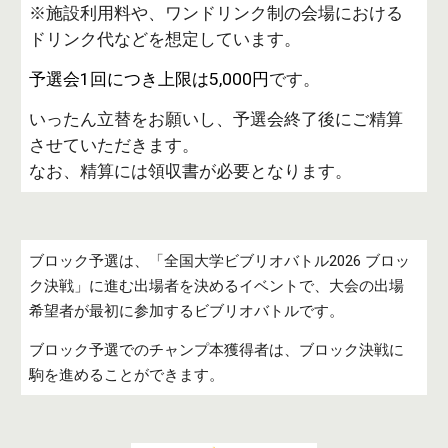
※施設利用料や、ワンドリンク制の会場における
ドリンク代などを想定しています。
予選会1回につき上限は5,000円
です。
いったん立替をお願いし、予選会終了後にご精算
させていただきます。
なお、精算には領収書が必要となります。
ブロック予選は、
「全国大学ビブリオバトル20
26
ブロッ
ク決戦」に進む出場者を決めるイベントで
、大会の出場
希望者が最初に参加するビブリオバトルです。
ブロック
予選でのチャンプ本獲得者
は、ブロック
決戦
に
駒を進めることができます。