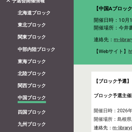
予選会開催情報
【
中国
Aブロッ
北海道ブロック
開催日時：
10月
東北ブロック
開催場所：
今井
関東ブロック
連絡先：
m-libra
中部内陸ブロック
【Webサイト】
h
東海ブロック
北陸ブロック
【ブロック予選】
関西ブロック
ブロック予選主催
中国ブロック
開催日時：
2026
四国ブロック
開催場所：
島根県
九州ブロック
連絡先：
m-librar