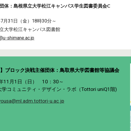
団体：
島根県立大学松江キャンパス学生図書委員会C
年7月31日（金）18時30分～
立大学松江キャンパス図書館
y@u-shimane.ac.jp
ク】ブロック決戦主催団体：
鳥取県大学図書館等協議会
年11月1日（日） 10：30～
コミュニティ・デザイン・ラボ（Tottori uniQ1階)
yousa@ml.adm.tottori-u.ac.jp