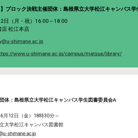
ク】ブロック決戦主催団体：
島根県立大学松江キャンパス学
12日（月・祝）16:00～18:00
書店 松江本店
ry@u-shimane.ac.jp
ttps://www.u-shimane.ac.jp/campus/matsue/library/
団体：
島根県立大学松江キャンパス学生図書委員会A
年6月12日（金）18時30分～
立大学松江キャンパス図書館
y@u-shimane.ac.jp