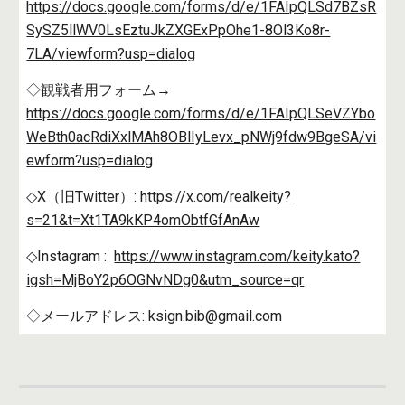
https://docs.google.com/forms/d/e/1FAIpQLSd7BZsR
SySZ5llWV0LsEztuJkZXGExPpOhe1-8Ol3Ko8r-
7LA/viewform?usp=dialog
◇観戦者用フォーム→
https://docs.google.com/forms/d/e/1FAIpQLSeVZYbo
WeBth0acRdiXxlMAh8OBlIyLevx_pNWj9fdw9BgeSA/vi
ewform?usp=dialog
◇X（旧Twitter）:
https://x.com/realkeity?
s=21&t=Xt1TA9kKP4omObtfGfAnAw
◇Instagram :
https://www.instagram.com/keity.kato?
igsh=MjBoY2p6OGNvNDg0&utm_source=qr
◇メールアドレス: ksign.bib@gmail.com