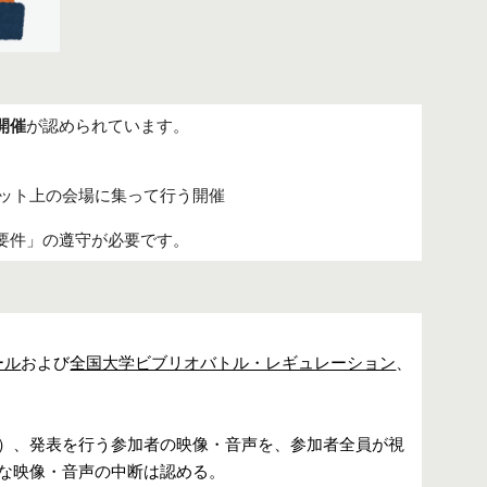
開催
が認められています
。
ターネット上の会場に集って行う開催
の要件」の遵守が必要です。
ール
およ
び
全国大学ビブリオバトル・レギュレーション
、
相当）、発表を行う参加者の映像・音声を、参加者全員が視
な映像・音声の中断は認める。