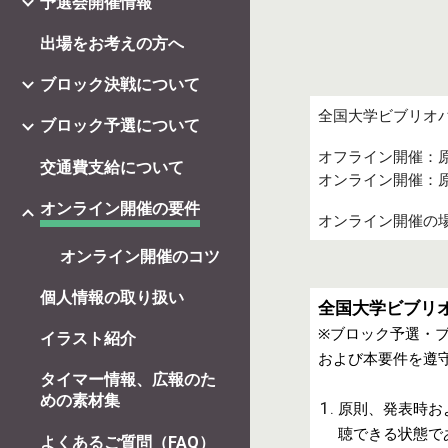
予選会開催情報
出場をお考えの方へ
ブロック決戦について
全国大学ビブリオ
ブロック予選について
オフライン開催：
交通費支給について
オンライン開催：原則
オンライン開催の要件
オンライン開催の
オンライン開催のコツ
個人情報の取り扱い
全国大学ビブリオ
※
ブロック
予選・
イラスト紹介
および本要件を遵
タイマー情報、広報のた
めの素材集
原則、発表時
お
聴できる状態で
よくあるご質問（FAQ）