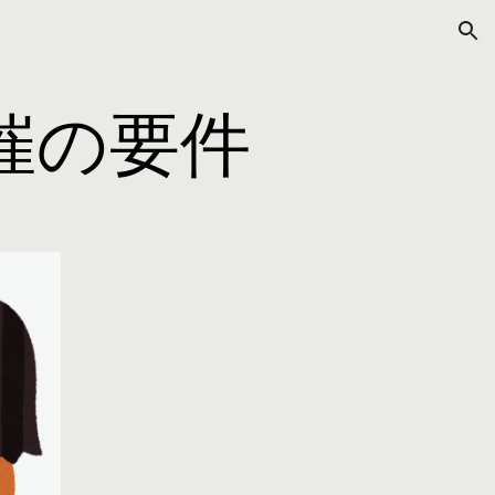
ion
催の要件