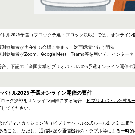
バトル
2026
予選（
ブロック
予選・
ブロック
決戦）では
、
オンライン
原則参加者が実在する会場に集まり、対面環境で行う開催
参加者がZoom、Google Meet、Teams等を用いて、イン
場合、下記の「全国大学ビブリオバトル2026予選オンライン開催
バトル202
6
予選オンライン開催の要件
ブロック
決戦をオンライン開催にする場合、
ビブリオバトル公式ル
守してください
。
よび
ディスカッション時（ビブリオバトル公式ルール2. と3. に
あること。
ただし
、通信状況や通信機器のトラブル等による一時的